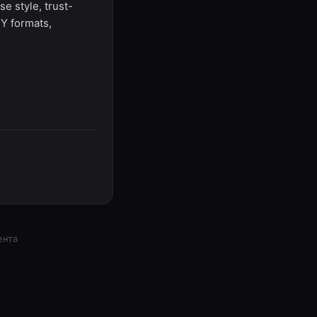
e style, trust-
SY formats,
ента