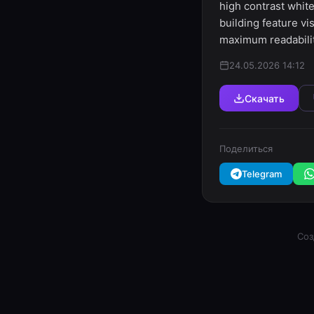
high contrast whit
building feature vi
maximum readabilit
24.05.2026 14:12
Скачать
Поделиться
Telegram
Соз