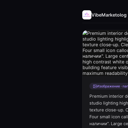
VibeMarketolog
Изображение · na
Premium interior d
studio lighting hig
texture close-up. 
Four small icon ca
наличии". Large ce