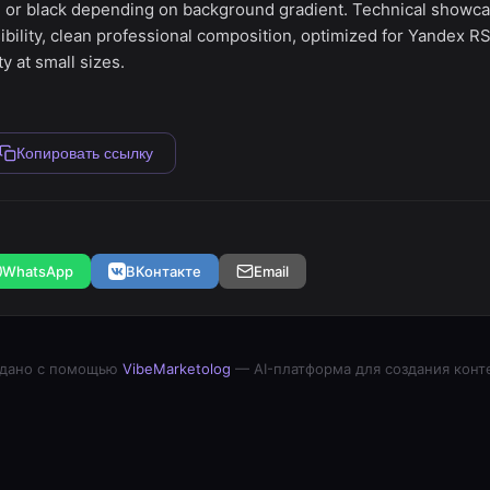
e or black depending on background gradient. Technical showcas
sibility, clean professional composition, optimized for Yandex R
y at small sizes.
Копировать ссылку
WhatsApp
ВКонтакте
Email
дано с помощью
VibeMarketolog
— AI-платформа для создания конт