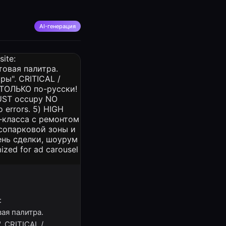
AI-генерация
:
вая палитра.
 CRITICAL /