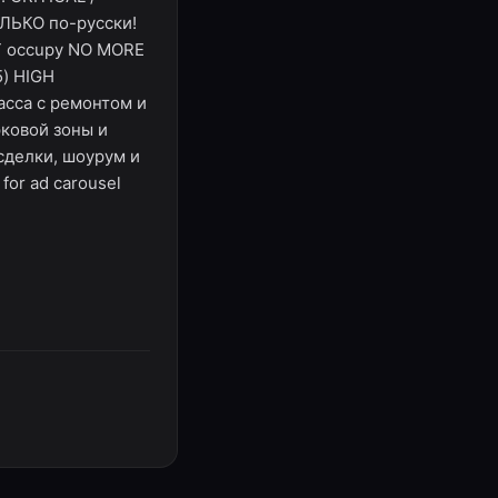
ОЛЬКО по-русски!
ST occupy NO MORE
5) HIGH
асса с ремонтом и
ковой зоны и
сделки, шоурум и
for ad carousel