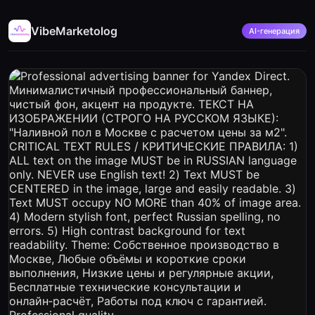
VibeMarketolog
AI-генерация