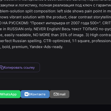
 закупки и логистику, полная реализация под ключ с гарант
lem-solution split composition: left side shows pain point in 
shows vibrant solution with the product, clear contrast storytel
НА РУССКОМ): "Проект интерьера от 2007 года 500+". CRI
be in RUSSIAN only. NEVER English! Весь текст ТОЛЬКО по-ру
, easily readable, NO MORE than 35% of image. 3) High contra
perfect Russian spelling. CTR-optimized, 1:1 square, profession
an, bold, premium, Yandex-Ads-ready.
Копировать ссылку
WhatsApp
ВКонтакте
Email