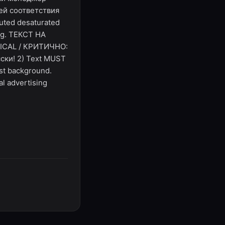
ией соответствия
muted desaturated
ling. ТЕКСТ НА
TICAL / КРИТИЧНО:
сски! 2) Text MUST
st background.
al advertising