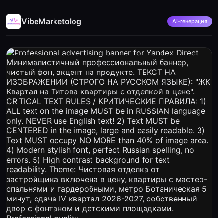
VibeMarketolog
AI-генерация