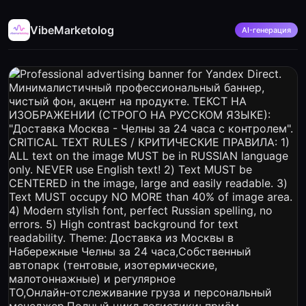
VibeMarketolog
AI-генерация