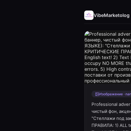
VibeMarketolog
Изображение · na
Professional adve
чистый фон, акц
"Стеллажи под за
ПРАВИЛА: 1) ALL te