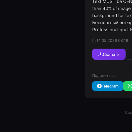
Text MUST be CENT
than 40% of image a
background for te
Бесплатный выезд
Professional qualit
14.05.2026 08:18
Скачать
Поделиться
Telegram
Соз