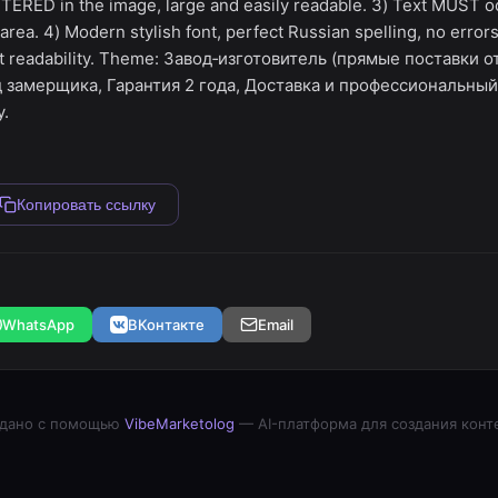
ERED in the image, large and easily readable. 3) Text MUST
rea. 4) Modern stylish font, perfect Russian spelling, no errors
xt readability. Theme: Завод‑изготовитель (прямые поставки о
 замерщика, Гарантия 2 года, Доставка и профессиональный
y.
Копировать ссылку
WhatsApp
ВКонтакте
Email
дано с помощью
VibeMarketolog
— AI-платформа для создания конт