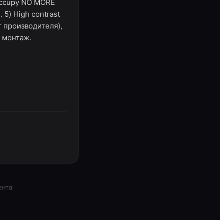
 occupy NO MORE
. 5) High contrast
т производителя),
 монтаж.
ента