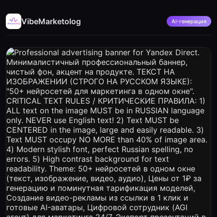
VibeMarketolog
AI-генерация