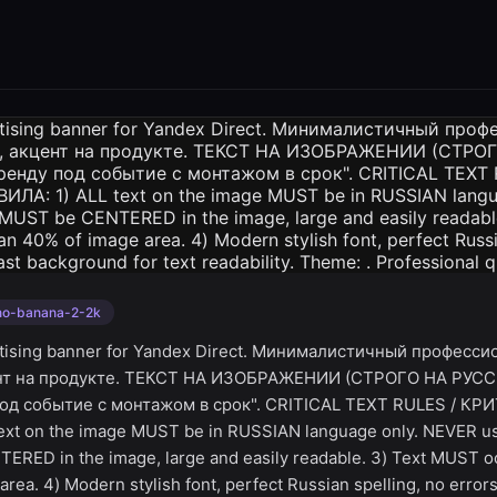
no-banana-2-2k
rtising banner for Yandex Direct. Минималистичный професс
ент на продукте. ТЕКСТ НА ИЗОБРАЖЕНИИ (СТРОГО НА РУС
под событие с монтажом в срок". CRITICAL TEXT RULES / К
xt on the image MUST be in RUSSIAN language only. NEVER use
ERED in the image, large and easily readable. 3) Text MUST
rea. 4) Modern stylish font, perfect Russian spelling, no errors