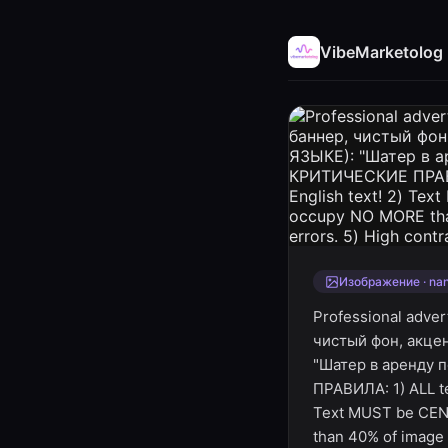
VibeMarketolog
Изображение · na
Professional adve
чистый фон, акц
"Шатер в аренду 
ПРАВИЛА: 1) ALL te
Text MUST be CENT
than 40% of image a