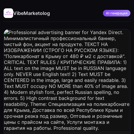
VibeMarketolog
AI-генерация