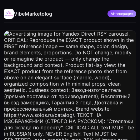
VibeMarketolog
AI-генерация