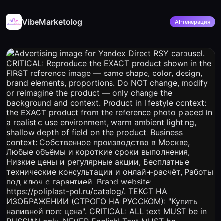
VibeMarketolog
AI-генерация