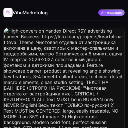
VibeMarketolog
AI-генерация