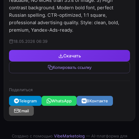
readable, NO MORE than 35% of image. 3) High
contrast background. Modern bold font, perfect
Russian spelling. CTR-optimized, 1:1 square,
professional advertising quality. Style: clean, bold,
premium, Yandex-Ads-ready.
18.05.2026 06:39
Скачать
Копировать ссылку
Поделиться
Telegram
WhatsApp
ВКонтакте
Email
Создано с помощью
VibeMarketolog
— AI-платформа для