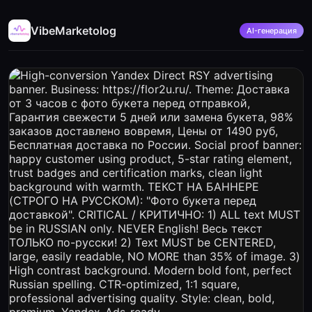
VibeMarketolog
AI-генерация