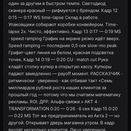
один за другим в быстром темпе. Светодиод
сканера красный — рифмуется с брендом. Кадр 12
0:15 — 0:17 WS time-lapse Склад в работе.
Упаковщики собирают коробки конвейером. Time-
lapse 2x. Чисто, эффективно. Кадр 13 0:17 — 0:19 MS
· speed ramping График на экране резко идёт вверх.
Speed ramping — последние 0,5 сек slow-mo peak.
Графит-цвет линия на белом, красная подсветка
точек. Кадр 14 0:19 — 0:20 CU · match cut Рука
кладёт стопку купюр в открытую кассу. Купюры
падают замедленно — payoff момент. РАССКАЗЧИК ·
ритмически · уверенно · как отбивая такт «Семь
миллиардов рублей роста наших клиентов за
прошлый год — потому что мы считаем математику
рекламы. ROI. ДРР. Альфа-связки.» АКТ 4 ·
TRANSFORMATION 0:20 — 0:26 · 6 сек Кадр 15 0:20
— 0:22 MS Тот же предприниматель из Акта 2 — но
другой. Открывает дверь магазина утром. В кадр
входят несколько клиентов. Лицо уверенное.