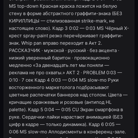
MS top-down Красная краска ложится на белую
стену в форме абстрактного граффити-знака (БЕЗ
КИРИЛЛИЦЫ — стилизованная strike-mark, не
настоящее слово). Кадр 3 0:02 — 0:03 MS Чёрный X-
крест spray-paint резко перечёркивает граффити-
знак. Whip pan вправо переходит в Акт 2.
РАССКАЗЧИК · мужской · русский · без акцента ·
низкий уверенный баритон · провокационно
медленно «За двенадцать лет мы поняли —
реклама не про охваты.» АКТ 2 · PROBLEM 0:03 —
0:10 · 7 сек Кадр 4 0:03 — 0:04 MS slow-mo Руки
восторженного маркетолога подбрасывают
цветные распечатки баннеров над столом. Цвета —
кричащие оранжевые и розовые (антипод HL
palette). Кадр 5 0:04 — 0:05 CU Экран смартфона в
руке. Сердечки-лайки нарастают анимацией (БЕЗ
цифр в кадре — только динамика). Кадр 6 0:05 —
0:06 MS slow-mo Аплодисменты в конференц-зале.