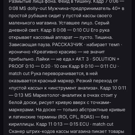
Размытые лица фона. Фейд в тишину. Кадр 7 0:06 —
0:08 MS dolly-out Мужчина-предприниматель 40+ в
простой рубашке сидит у пустой кассы своего
маленького магазина. Уставшее лицо. Серый
дневной свет. Кадр 8 0:08 — 0:10 CU Его рука
открывает кассовый аппарат — пусто. Тишина.
Зависающая пауза. РАССКАЗЧИК · набирает темп ·
иронично «Креативно красиво — не значит
прибыльно. Лайки — не еда.» АКТ 3 · SOLUTION +
PROOF 0:10 — 0:20 · 10 сек Кадр 9 0:10 — 0:11 CU ·
match cut Рука переворачивается, в ней
оказывается красный маркер. Резкий переход от
«пустой кассы» к «инструмент анализа». Кадр 10 0:11
— 0:13 MS Маркетолог-аналитик в очках стоит у
белой доски, рисует кривую вверх с точками-
маркерами. На доске — только абстрактные кривые
и латинские термины (ROI, CPL, ROAS) — без
кириллицы. Кадр 11 0:13 — 0:15 ECU · match cut
Сканер штрих-кодов кассы магазина пикает товары