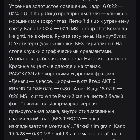
Утреннее золотистое освещение. Кадр 16 0:22 —
0:24 CU · tilt up Лицо предпринимателя — улыбка с
морщинками вокруг глаз. Лёгкий tilt up к утреннему
свету. Кадр 17 0:24 — 0:26 MS · group shot Команда
HeightLine в офисе. Рукава засучены. На ноутбуках
DIY-стикеры (узоры/иконки, БЕЗ кириллицы). На
столе кружки с графическими орнаментами.
Улыбаются, рабочая атмосфера. Никаких галстуков.
Красные акценты в одежде и на стенах.
РАССКАЗЧИК · короткими ударными фразами
«Деньги — в кассе. Цифры — в отчёте.» АКТ 5 ·
BRAND CLOSE 0:26 — 0:30 · 4 сек Кадр 18 0:26 —
0:28 MS · cut to white Резкий cut на чистый белый
фон. Появляется stamp-марка: чёрная
прямоугольная рамка, внутри стилизованный
графический знак (БЕЗ ТЕКСТА — лого
накладывается в монтаже). Лёгкий film grain. Кадр
19 0:28 — 0:30 MS · hold Stamp-марка остаётся в