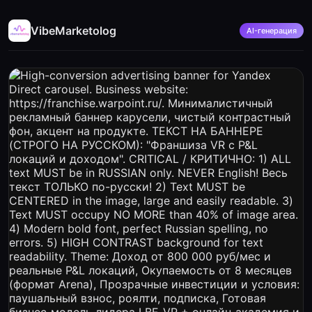
VibeMarketolog
AI-генерация