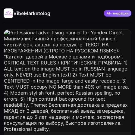
VibeMarketolog
AI-генерация