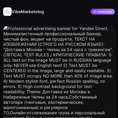
VibeMarketolog
AI-генерация