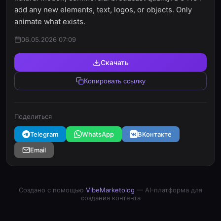
add any new elements, text, logos, or objects. Only
animate what exists.
06.05.2026 07:09
Скачать
Копировать ссылку
Поделиться
Telegram
WhatsApp
ВКонтакте
Email
Создано с помощью
VibeMarketolog
— AI-платформа для
создания контента