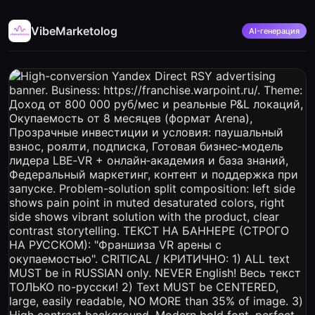
VibeMarketolog
AI-генерация