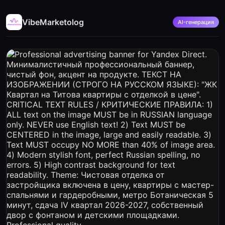
VibeMarketolog
AI-генерация