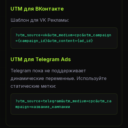
UTM для ВКонтакте
Шаблон для VK Рекламы:
?utm_source=vk&utm_medium=cpc&utm_campaign
={campaign_id}&utm_content={ad_id}
UTM для Telegram Ads
Telegram пока не поддерживает
динамические переменные. Используйте
статические метки:
?utm_source=telegram&utm_medium=cpc&utm_ca
mpaign=название_кампании