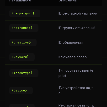
ПЕРЕМЕННАЯ
ОПИСАНИЕ
{campaignid}
ID рекламной кампании
{adgroupid}
ID группы объявлений
{creative}
ID объявления
{keyword}
Ключевое слово
Тип соответствия (e,
{matchtype}
p, b)
Тип устройства (m, t,
{device}
c)
Рекламная сеть (g, s,