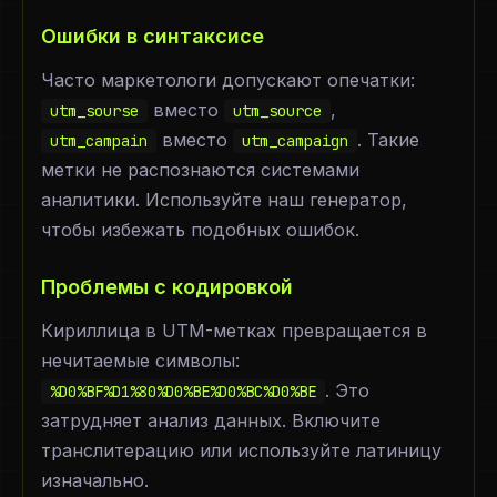
Ошибки в синтаксисе
Часто маркетологи допускают опечатки:
вместо
,
utm_sourse
utm_source
вместо
. Такие
utm_campain
utm_campaign
метки не распознаются системами
аналитики. Используйте наш генератор,
чтобы избежать подобных ошибок.
Проблемы с кодировкой
Кириллица в UTM-метках превращается в
нечитаемые символы:
. Это
%D0%BF%D1%80%D0%BE%D0%BC%D0%BE
затрудняет анализ данных. Включите
транслитерацию или используйте латиницу
изначально.