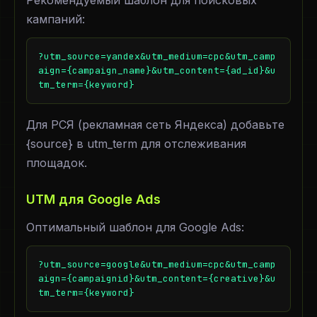
Рекомендуемый шаблон для поисковых
кампаний:
?utm_source=yandex&utm_medium=cpc&utm_camp
aign={campaign_name}&utm_content={ad_id}&u
tm_term={keyword}
Для РСЯ (рекламная сеть Яндекса) добавьте
{source} в utm_term для отслеживания
площадок.
UTM для Google Ads
Оптимальный шаблон для Google Ads:
?utm_source=google&utm_medium=cpc&utm_camp
aign={campaignid}&utm_content={creative}&u
tm_term={keyword}