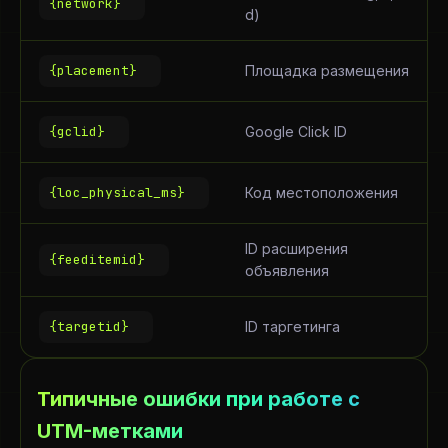
{network}
d)
{placement}
Площадка размещения
{gclid}
Google Click ID
{loc_physical_ms}
Код местоположения
ID расширения
{feeditemid}
объявления
{targetid}
ID таргетинга
Типичные ошибки при работе с
UTM-метками