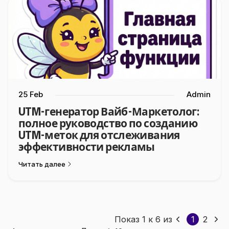
25 Feb
Admin
UTM-генератор Вайб-Маркетолог:
полное руководство по созданию
UTM-меток для отслеживания
эффективности рекламы
Читать далее
Показ
1
к
6
из
1
2