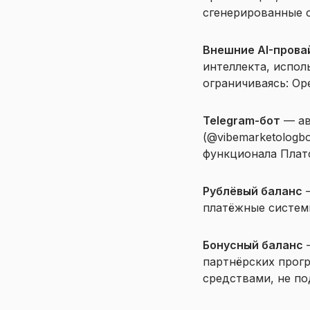
сгенерированные с
Внешние AI-пров
интеллекта, испол
ограничиваясь: Ope
Telegram-бот
— ав
(@vibemarketologb
функционала Плат
Рублёвый баланс
—
платёжные системы
Бонусный баланс
—
партнёрских прог
средствами, не по