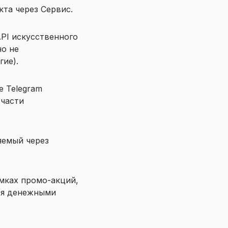
та через Сервис.
PI искусственного
но не
гие).
 Telegram
 части
яемый через
мках промо-акций,
ся денежными