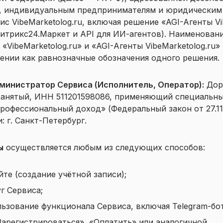
, индивидуальным предпринимателям и юридически
ис VibeMarketolog.ru, включая решение «AGI-Агенты Vi
итрикс24.Маркет и API для ИИ-агентов). Наименован
, «VibeMarketolog.ru» и «AGI-Агенты VibeMarketolog.ru
ении как равнозначные обозначения одного решения.
министратор Сервиса (Исполнитель, Оператор):
Дор
занятый, ИНН 511201598086, применяющий специальн
рофессиональный доход» (Федеральный закон от 27.11
: г. Санкт-Петербург.
ы
осуществляется любым из следующих способов:
йте (создание учётной записи);
г Сервиса;
ьзование функционала Сервиса, включая Telegram-бо
арегистрироваться», «Оплатить» или аналогичной.