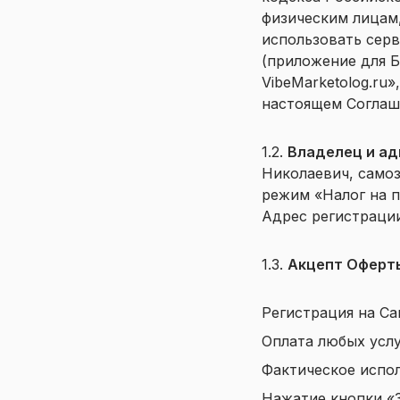
физическим лицам
использовать серв
(приложение для Б
VibeMarketolog.ru»
настоящем Соглаш
1.2.
Владелец и ад
Николаевич, само
режим «Налог на п
Адрес регистрации
1.3.
Акцепт Оферт
Регистрация на Са
Оплата любых услу
Фактическое испол
Нажатие кнопки «З