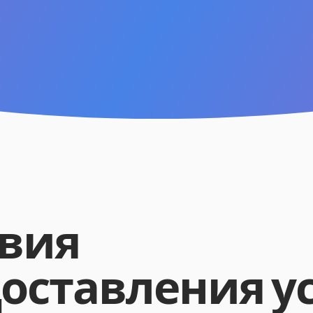
вия
оставления у