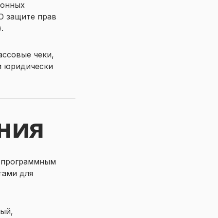
ионных
«О защите прав
.
ассовые чеки,
ми юридически
ения
 с программным
тами для
ый,