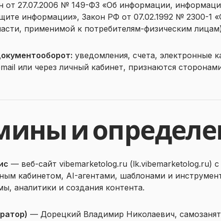
н от 27.07.2006 № 149-ФЗ «Об информации, информац
ащите информации», Закон РФ от 07.02.1992 № 2300-1 
части, применимой к потребителям-физическим лицам)
окументооборот:
уведомления, счета, электронные к
mail или через личный кабинет, признаются сторона
рмины и определ
ис
— веб-сайт vibemarketolog.ru (lk.vibemarketolog.ru)
ным кабинетом, AI-агентами, шаблонами и инструмен
мы, аналитики и создания контента.
ратор)
— Дорецкий Владимир Николаевич, самозанят