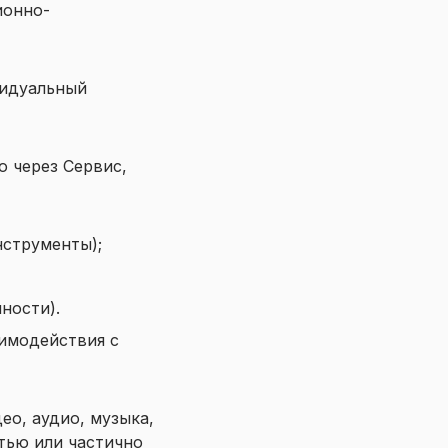
ионно-
видуальный
 через Сервис,
нструменты);
ности).
имодействия с
ео, аудио, музыка,
тью или частично