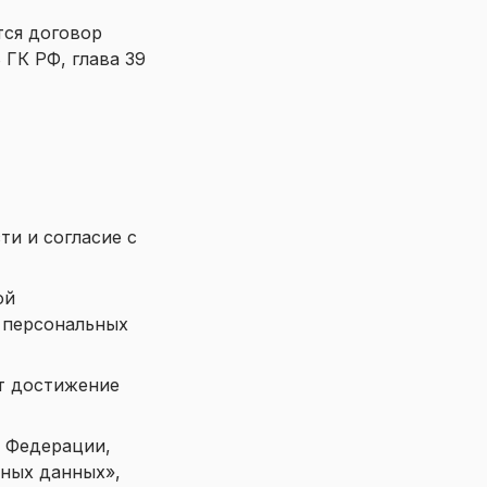
тся договор
 ГК РФ, глава 39
сти
и согласие с
ой
 персональных
ют достижение
й Федерации,
ьных данных»,