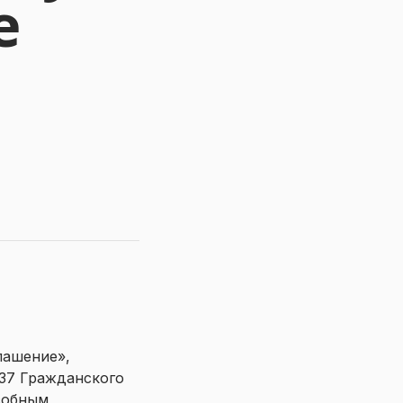
е
лашение»,
437 Гражданского
собным