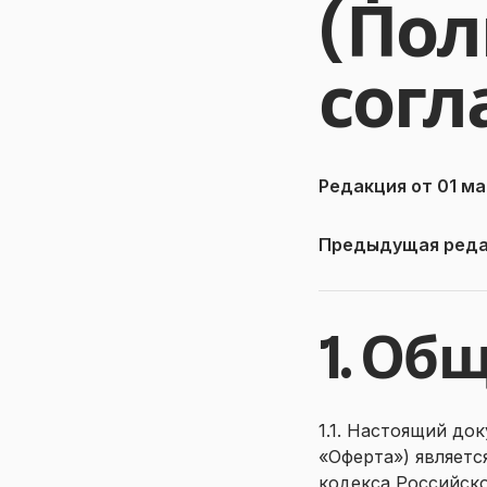
(Пол
согл
Редакция от 01 ма
Предыдущая реда
1. Об
1.1. Настоящий до
«Оферта») являетс
кодекса Российск