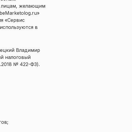
м лицам, желающим
beMarketolog.ru»
ия «Сервис
» используются в
ецкий Владимир
ый налоговый
.2018 № 422-ФЗ).
тов;