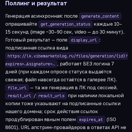
Поллинг и результат
Генерация асинхронная: после
generate_content
опрашивайте
каждые 10–
get_generation_status
15 секунд (image ~30–90 сек, video — до 30 минут).
Готовый результат — поле
:
display_url
подписанная ссылка вида
https://lk.vibemarketolog.ru/files/generation/{id}?
, работает БЕЗ логина 7
expires=…&signature=…
дней (при каждом опросе статуса выдаётся
свежая; файл навсегда остаётся в галерее ЛК).
— та же генерация в ЛК под сессией.
file_url
/
при наличии локальной
result_url
result_urls
копии тоже указывают на подписанные ссылки
нашего домена; срок действия ссылок
продублирован явным полем
(ISO
expires_at
8601). URL апстрим-провайдеров в ответах API не