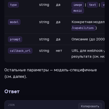
string
да
|
|
type
image
text
vid
music
string
да
Конкретная модель 
model
)
/capabilities
string
да
Описание (до 20000 
prompt
string
нет
URL для webhook-до
callback_url
результата (см. ниже
Остальные параметры — модель-специфичные
(см. далее).
Ответ
JSON
Копировать