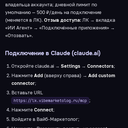
владельца аккаунта; дневной лимит по
умолчанию — 500 ₽/день на подключение
(меняется в ЛК).
Отзыв доступа:
ЛК → вкладка
«ИИ Агент» → «Подключённые приложения» →
«Отозвать».
Подключение в Claude (claude.ai)
Откройте claude.ai →
Settings
→
Connectors
;
Нажмите
Add
(вверху справа) →
Add custom
connector
;
Вставьте URL
;
https://lk.vibemarketolog.ru/mcp
Нажмите
Connect
;
Войдите в Вайб-Маркетолог;