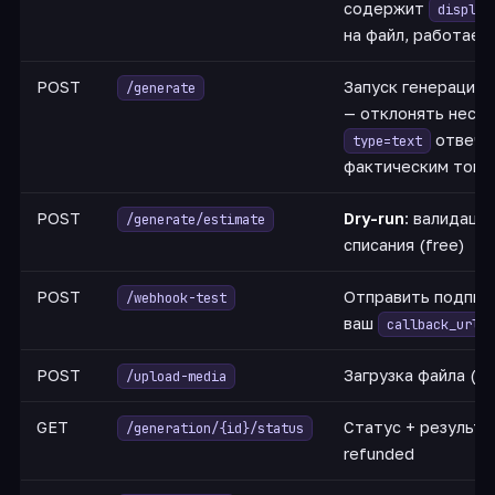
содержит
display
на файл, работает 
POST
Запуск генерации 
/generate
— отклонять несов
отвечае
type=text
фактическим токе
POST
Dry-run
: валидаци
/generate/estimate
списания (free)
POST
Отправить подпис
/webhook-test
ваш
callback_url
POST
Загрузка файла (im
/upload-media
GET
Статус + результа
/generation/{id}/status
refunded