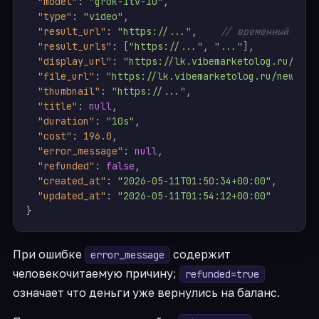
"model"
:
"grok-itv-10"
,
"type"
:
"video"
,
"result_url"
:
"https://..."
,
// временный URL 
"result_urls"
:
[
"https://..."
,
"..."
]
,
"display_url"
:
"https://lk.vibemarketolog.ru/file
"file_url"
:
"https://lk.vibemarketolog.ru/newuser
"thumbnail"
:
"https://..."
,
"title"
:
null
,
"duration"
:
"10s"
,
"cost"
:
196.0
,
"error_message"
:
null
,
"refunded"
:
false
,
"created_at"
:
"2026-05-11T01:50:34+00:00"
,
"updated_at"
:
"2026-05-11T01:54:12+00:00"
}
При ошибке
содержит
error_message
человекочитаемую причину;
refunded=true
означает что деньги уже вернулись на баланс.