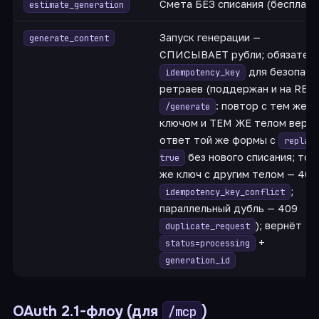
Смета БЕЗ списания (бесплатн
estimate_generation
Запуск генерации —
generate_content
СПИСЫВАЕТ рубли; обязател
для безопасн
idempotency_key
ретраев (поддержан и на RES
: повтор с тем же
/generate
ключом и ТЕМ ЖЕ телом верн
ответ той же формы с
replaye
без нового списания; тот
true
же ключ с другим телом — 409
;
idempotency_key_conflict
параллельный дубль — 409
); вернёт
duplicate_request
+
status=processing
generation_id
OAuth 2.1-флоу (для
)
/mcp