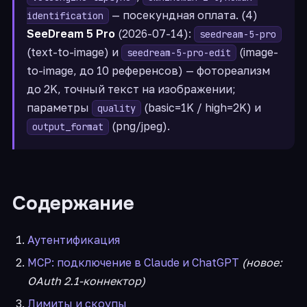
— посекундная оплата. (4)
identification
SeeDream 5 Pro
(2026-07-14):
seedream-5-pro
(text-to-image) и
(image-
seedream-5-pro-edit
to-image, до 10 референсов) — фотореализм
до 2K, точный текст на изображении;
параметры
(basic=1K / high=2K) и
quality
(png/jpeg).
output_format
Содержание
Аутентификация
MCP: подключение в Claude и ChatGPT
(новое:
OAuth 2.1-коннектор)
Лимиты и скоупы