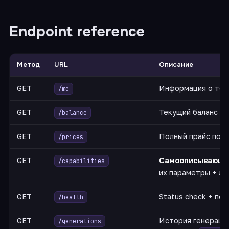
Endpoint reference
Метод
URL
Описание
GET
Информация о токе
/me
GET
Текущий баланс п
/balance
GET
Полный прайс по 
/prices
GET
Самоописывающи
/capabilities
их параметры + л
GET
Status check + по
/health
GET
История генераци
/generations