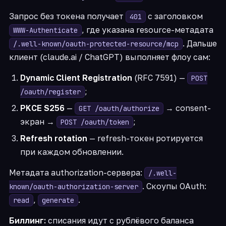
Запрос без токена получает
с заголовком
401
, где указана resource-метадата
WWW-Authenticate
. Дальше
/.well-known/oauth-protected-resource/mcp
клиент (claude.ai / ChatGPT) выполняет флоу сам:
Dynamic Client Registration
(RFC 7591) —
POST
;
/oauth/register
PKCE S256
—
→ consent-
GET /oauth/authorize
экран →
;
POST /oauth/token
Refresh rotation
— refresh-токен ротируется
при каждом обновлении.
Метадата authorization-сервера:
/.well-
. Скоупы OAuth:
known/oauth-authorization-server
,
.
read
generate
Биллинг:
списания идут с рублёвого баланса