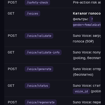
POST
Pre-action risk as
/safety-check
GET
Каталог голосов 
/voices
фильтры:
?
gender=female&categ
POST
Suno Voice: загруз
/voice/validate
голоса (50₽)
GET
Suno Voice: получ
/voice/validate-info
(polling, бесплатно
POST
Suno Voice: отпра
/voice/generate
(бесплатно)
GET
Suno Voice: стату
/voice/status
(polling
voice_id
POST
Suno Voice: перег
/voice/regenerate