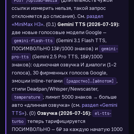
(длительность чужой
POST /upload-media
ссылки измерить нельзя, такой запрос
отклоняется до списания). См.
раздел
«MiniMax H3»
. (0.1)
Gemini TTS (2026-07-19):
две новые голосовые модели Google —
(Gemini 3.1 Flash TTS,
gemini-flash-tts
ПОСИМВОЛЬНО 13₽/1000 знаков) и
gemini-
(Gemini 2.5 Pro TTS, 18₽/1000
pro-tts
знаков): одиночная озвучка И диалоги (1–2
голоса), 30 фирменных голосов Google,
эмоции inline-тегами
,
[радостно]…[шёпотом]
стили Deadpan/Whisper/Newscaster,
; лимит 5000 знаков → больше
temperature
авто «длинная озвучка» (см.
раздел «Gemini
TTS»
). (0)
Озвучка (2026-07-16):
el-tts-
теперь тарифицируется
turbo
ПОСИМВОЛЬНО — 6₽ за каждую начатую 1000