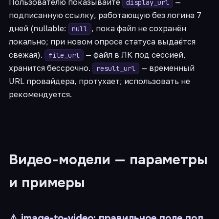
Пользователю показывайте
—
display_url
подписанную ссылку, работающую без логина 7
дней (nullable:
, пока файл не сохранён
null
локально; при новом опросе статуса выдаётся
свежая).
— файл в ЛК под сессией,
file_url
хранится бессрочно.
— временный
result_url
URL провайдера, протухает; использовать не
рекомендуется.
Видео-модели — параметры
и примеры
⚠️ image-to-video: правильное поле под