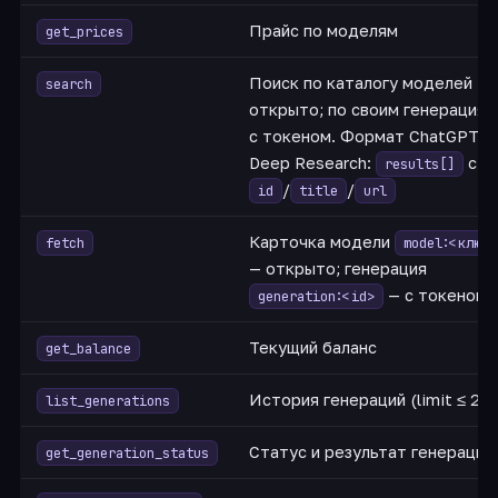
Прайс по моделям
get_prices
Поиск по каталогу моделей —
search
открыто; по своим генерациям
с токеном. Формат ChatGPT
Deep Research:
с
results[]
/
/
id
title
url
Карточка модели
fetch
model:<ключ>
— открыто; генерация
— с токеном
generation:<id>
Текущий баланс
get_balance
История генераций (limit ≤ 20)
list_generations
Статус и результат генерации
get_generation_status