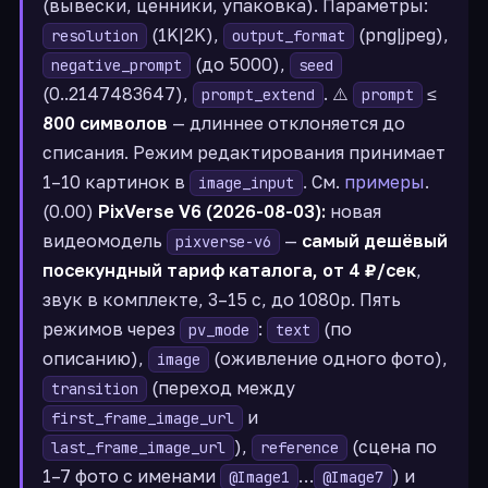
(вывески, ценники, упаковка). Параметры:
(1K|2K),
(png|jpeg),
resolution
output_format
(до 5000),
negative_prompt
seed
(0..2147483647),
. ⚠️
≤
prompt_extend
prompt
800 символов
— длиннее отклоняется до
списания. Режим редактирования принимает
1–10 картинок в
. См.
примеры
.
image_input
(0.00)
PixVerse V6 (2026-08-03):
новая
видеомодель
—
самый дешёвый
pixverse-v6
посекундный тариф каталога, от 4 ₽/сек
,
звук в комплекте, 3–15 с, до 1080p. Пять
режимов через
:
(по
pv_mode
text
описанию),
(оживление одного фото),
image
(переход между
transition
и
first_frame_image_url
),
(сцена по
last_frame_image_url
reference
1–7 фото с именами
…
) и
@Image1
@Image7