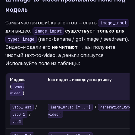
модель
Самая частая ошибка агентов — слать
image_input
для видео.
существует только для
image_input
(nano-banana / gpt-image / seedream).
type: image
Видео-модели его
не читают
→ вы получите
чистый text-to-video, а деньги спишутся.
Используйте поле из таблицы:
Модель
Как подать исходную картинку
(
type:
)
video
/
+
veo3_fast
image_urls: ["..."]
generation_type:
/
veo3.1
video"
veo3