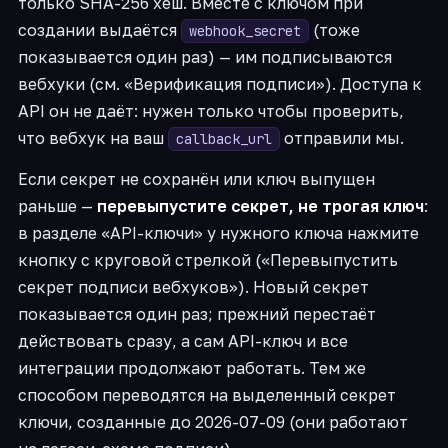
только SHA-256 хеш. Вместе с ключом при
создании выдаётся
(тоже
webhook_secret
показывается один раз) — им подписываются
вебхуки (см. «Верификация подписи»). Доступа к
API он не даёт: нужен только чтобы проверить,
что вебхук на ваш
отправили мы.
callback_url
Если секрет не сохранён или ключ выпущен
раньше —
перевыпустите секрет, не трогая ключ
:
в разделе «API-ключи» у нужного ключа нажмите
кнопку с круговой стрелкой («Перевыпустить
секрет подписи вебхуков»). Новый секрет
показывается один раз; прежний перестаёт
действовать сразу, а сам API-ключ и все
интеграции продолжают работать. Тем же
способом переводятся на выделенный секрет
ключи, созданные до 2026-07-09 (они работают