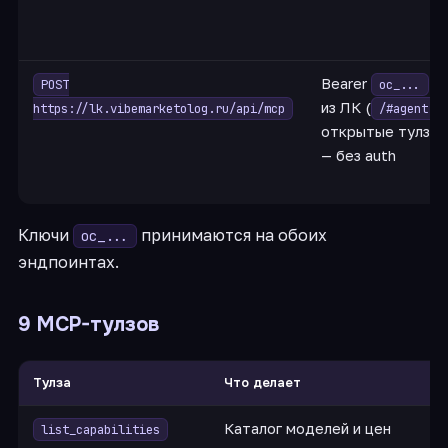
Bearer
POST
oc_...
из ЛК (
);
https://lk.vibemarketolog.ru/api/mcp
/#agent
открытые тулзы
— без auth
Ключи
принимаются на обоих
oc_...
эндпоинтах.
9 MCP-тулзов
Тулза
Что делает
Каталог моделей и цен
list_capabilities