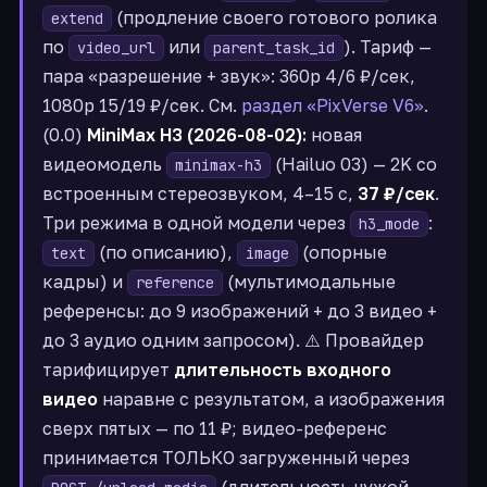
(продление своего готового ролика
extend
по
или
). Тариф —
video_url
parent_task_id
пара «разрешение + звук»: 360p 4/6 ₽/сек,
1080p 15/19 ₽/сек. См.
раздел «PixVerse V6»
.
(0.0)
MiniMax H3 (2026-08-02):
новая
видеомодель
(Hailuo 03) — 2K со
minimax-h3
встроенным стереозвуком, 4–15 с,
37 ₽/сек
.
Три режима в одной модели через
:
h3_mode
(по описанию),
(опорные
text
image
кадры) и
(мультимодальные
reference
референсы: до 9 изображений + до 3 видео +
до 3 аудио одним запросом). ⚠️ Провайдер
тарифицирует
длительность входного
видео
наравне с результатом, а изображения
сверх пятых — по 11 ₽; видео-референс
принимается ТОЛЬКО загруженный через