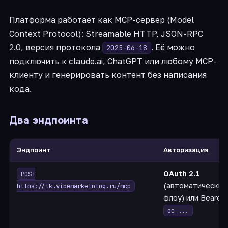
Платформа работает как MCP-сервер (Model
Context Protocol): Streamable HTTP, JSON-RPC
2.0, версия протокола
. Её можно
2025-06-18
подключить к claude.ai, ChatGPT или любому MCP-
клиенту и генерировать контент без написания
кода.
Два эндпоинта
Эндпоинт
Авторизация
OAuth 2.1
POST
(автоматический
https://lk.vibemarketolog.ru/mcp
флоу) или Bearer
oc_...