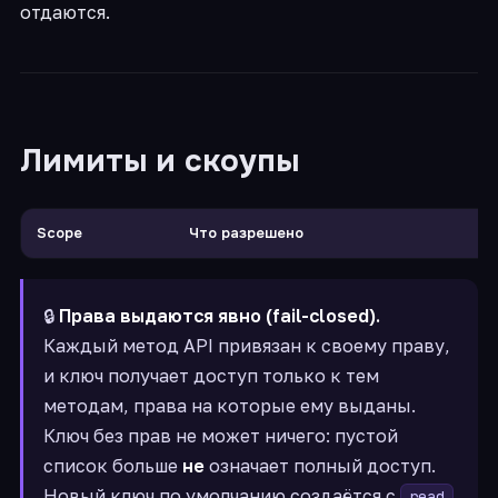
отдаются.
Лимиты и скоупы
Scope
Что разрешено
Th
🔒
Права выдаются явно (fail-closed).
Каждый метод API привязан к своему праву,
и ключ получает доступ только к тем
методам, права на которые ему выданы.
Ключ без прав не может ничего: пустой
список больше
не
означает полный доступ.
Новый ключ по умолчанию создаётся с
read