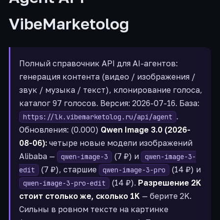
VibeMarketolog
Полный справочник API для AI-агентов:
генерация контента (видео / изображения /
звук / музыка / текст), клонирование голоса,
каталог 97 голосов. Версия: 2026-07-16. База:
.
https://lk.vibemarketolog.ru/api/agent
Обновления: (0.000)
Qwen Image 3.0 (2026-
08-06):
четыре новые модели изображений
Alibaba —
(7 ₽) и
qwen-image-3
qwen-image-3-
(7 ₽), старшие
(14 ₽) и
edit
qwen-image-3-pro
(14 ₽).
Разрешение 2K
qwen-image-3-pro-edit
стоит столько же, сколько 1K
— берите 2K.
Сильны в ровном тексте на картинке