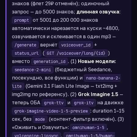
знаков (флет 29₽ отменён); одиночный
запрос — до 5000 знаков;
длинная озвучка
:
от 5001 до 200 000 знаков
prompt
автоматически нарезается на куски ~4800,
озвучивается и склеивается в один mp3 —
вернёт
+
/generate
voiceover_id
(
)
status_url
GET /voiceover/long/{id}
вместо
. (1)
Новые модели:
generation_id
(бюджетный Seedance,
seedance-2-mini
посекундно, все функции) и
nano-banana-2-
(Gemini 3.1 Flash Lite Image — txt2img +
lite
img2img по референсу). (2)
Grok Imagine 1.5
—
теперь ОБА
и
на движке
grok-ttv
grok-itv
: duration 1–15
grok-imagine-video-1-5-preview
сек, без
(контент-фильтр включён). (3)
mode
«Оживить и Озвучить»:
,
omnihuman-1-5
,
volcengine-lipsync
omnihuman-1-5/human-