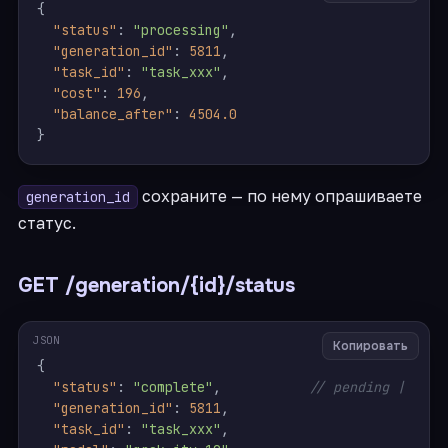
{
"status"
:
"processing"
,
"generation_id"
:
5811
,
"task_id"
:
"task_xxx"
,
"cost"
:
196
,
"balance_after"
:
4504.0
}
сохраните — по нему опрашиваете
generation_id
статус.
GET /generation/{id}/status
JSON
Копировать
{
"status"
:
"complete"
,
// pending | proc
"generation_id"
:
5811
,
"task_id"
:
"task_xxx"
,