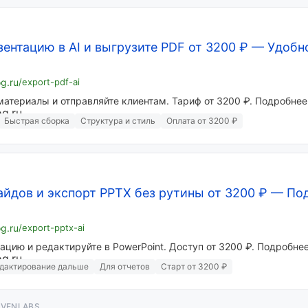
зентацию в AI и выгрузите PDF от 3200 ₽
—
Удобн
og.ru
/export-pdf-ai
материалы и отправляйте клиентам. Тариф от 3200 ₽. Подробнее
Быстрая сборка
Структура и стиль
Оплата от 3200 ₽
айдов и экспорт PPTX без рутины от 3200 ₽
—
По
og.ru
/export-pptx-ai
ацию и редактируйте в PowerPoint. Доступ от 3200 ₽. Подробне
дактирование дальше
Для отчетов
Старт от 3200 ₽
EVENLABS