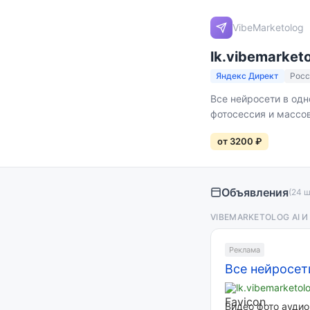
VibeMarketolog
lk.vibemarketo
Яндекс Директ
Росс
Все нейросети в одн
фотосессия и массов
от 3200 ₽
Объявления
(24 ш
VIBEMARKETOLOG AI 
Реклама
Все нейросет
lk.vibemarketol
Видео фото аудио