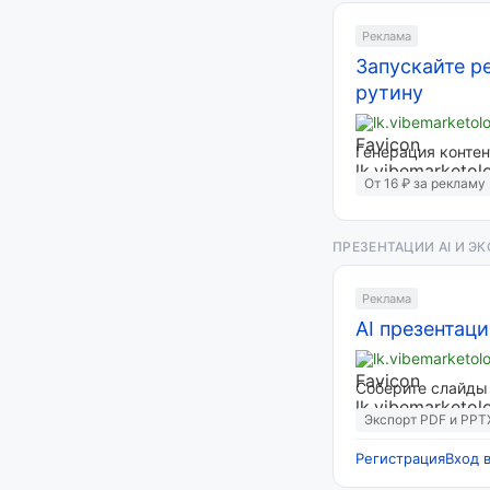
Реклама
Запускайте ре
рутину
lk.vibemarketol
Генерация контен
От 16 ₽ за рекламу
ПРЕЗЕНТАЦИИ AI И ЭК
Реклама
AI презентац
lk.vibemarketol
Соберите слайды 
Экспорт PDF и PPT
Регистрация
Вход 