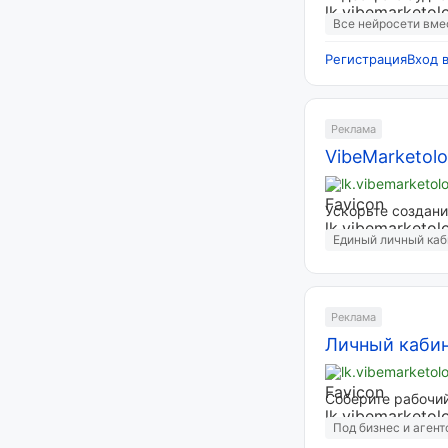
Все нейросети вме
Регистрация
Вход 
Реклама
VibeMarketolo
lk.vibemarketol
Ускорьте создани
Единый личный каб
Реклама
Личный кабине
lk.vibemarketol
Соберите рабочий
Под бизнес и агент