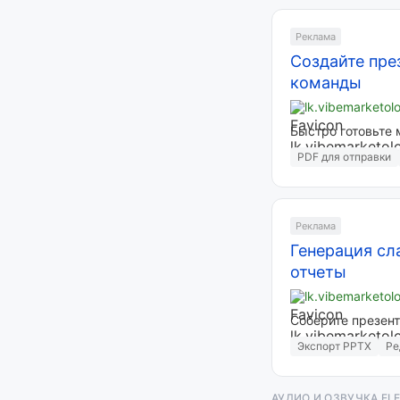
Реклама
Создайте пре
команды
lk.vibemarketol
Быстро готовьте 
PDF для отправки
Реклама
Генерация сл
отчеты
lk.vibemarketol
Соберите презент
Экспорт PPTX
Ре
АУДИО И ОЗВУЧКА EL