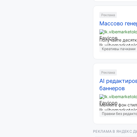
Реклама
Массово гене
lk.vibemarketol
Получайте десятк
Креативы пачками
Реклама
AI редактиро
баннеров
lk.vibemarketol
Меняйте фон стил
Правки без редакт
РЕКЛАМА В ЯНДЕКС ДИ