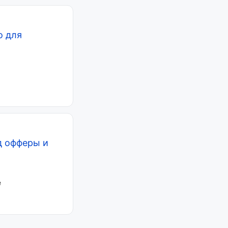
о для
д офферы и
е