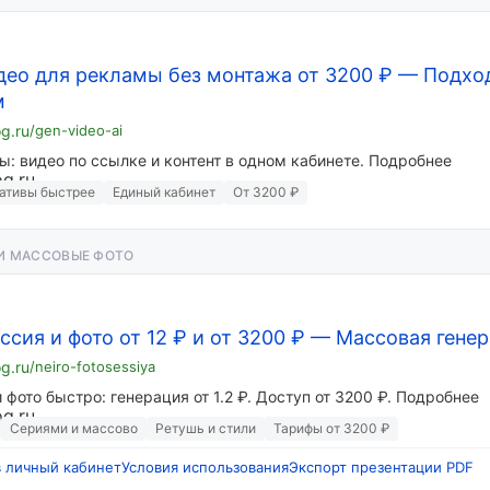
део для рекламы без монтажа от 3200 ₽
—
Подхо
м
og.ru
/gen-video-ai
ы: видео по ссылке и контент в одном кабинете. Подробнее
ативы быстрее
Единый кабинет
От 3200 ₽
И МАССОВЫЕ ФОТО
сия и фото от 12 ₽ и от 3200 ₽
—
Массовая гене
og.ru
/neiro-fotosessiya
 фото быстро: генерация от 1.2 ₽. Доступ от 3200 ₽. Подробнее
Сериями и массово
Ретушь и стили
Тарифы от 3200 ₽
в личный кабинет
Условия использования
Экспорт презентации PDF