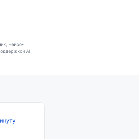
лик, Нейро-
 поддержкой AI
минуту