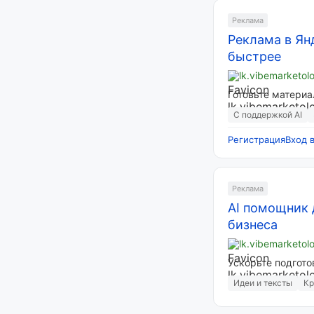
Реклама
Реклама в Янд
быстрее
lk.vibemarketol
Готовьте материа
С поддержкой AI
Регистрация
Вход 
Реклама
AI помощник 
бизнеса
lk.vibemarketol
Ускорьте подгото
Идеи и тексты
Кр