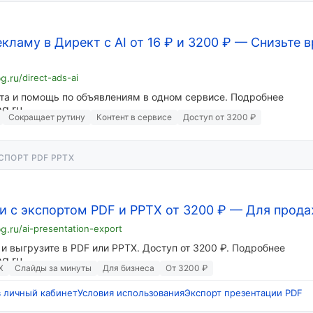
кламу в Директ с AI от 16 ₽ и 3200 ₽
—
Снизьте в
og.ru
/direct-ads-ai
та и помощь по объявлениям в одном сервисе. Подробнее
Сокращает рутину
Контент в сервисе
Доступ от 3200 ₽
СПОРТ PDF PPTX
ии с экспортом PDF и PPTX от 3200 ₽
—
Для прода
og.ru
/ai-presentation-export
и выгрузите в PDF или PPTX. Доступ от 3200 ₽. Подробнее
X
Слайды за минуты
Для бизнеса
От 3200 ₽
в личный кабинет
Условия использования
Экспорт презентации PDF