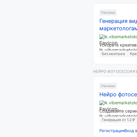
Реклама
Генерация ви
маркетолога
lk.vibemarketol
Ускорьте креатив
Без монтажа
Кре
НЕЙРО ФОТОСЕССИЯ 
Реклама
Нейро фотосес
lk.vibemarketol
Создавайте серии
Генерация от 1.2 ₽
Регистрация
Вход 