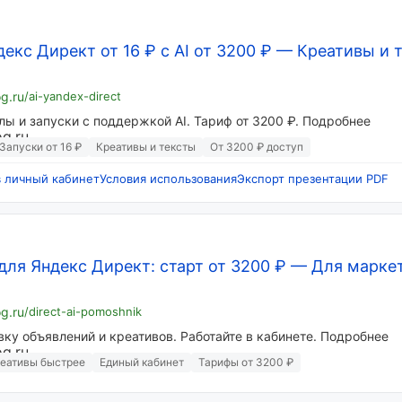
екс Директ от 16 ₽ с AI от 3200 ₽
—
Креативы и 
og.ru
/ai-yandex-direct
лы и запуски с поддержкой AI. Тариф от 3200 ₽. Подробнее
Запуски от 16 ₽
Креативы и тексты
От 3200 ₽ доступ
в личный кабинет
Условия использования
Экспорт презентации PDF
для Яндекс Директ: старт от 3200 ₽
—
Для маркет
og.ru
/direct-ai-pomoshnik
вку объявлений и креативов. Работайте в кабинете. Подробнее
еативы быстрее
Единый кабинет
Тарифы от 3200 ₽